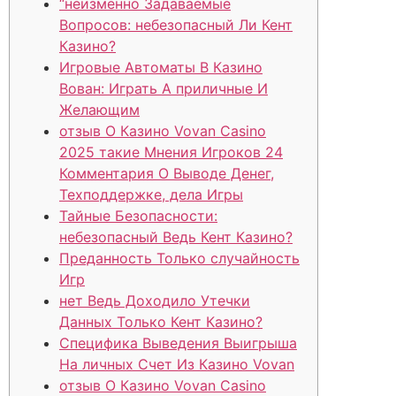
“неизменно Задаваемые
Вопросов: небезопасный Ли Кент
Казино?
Игровые Автоматы В Казино
Вован: Играть А приличные И
Желающим
отзыв О Казино Vovan Casino
2025 такие Мнения Игроков 24
Комментария О Выводе Денег,
Техподдержке, дела Игры
Тайные Безопасности:
небезопасный Ведь Кент Казино?
Преданность Только случайность
Игр
нет Ведь Доходило Утечки
Данных Только Кент Казино?
Специфика Выведения Выигрыша
На личных Счет Из Казино Vovan
отзыв О Казино Vovan Casino