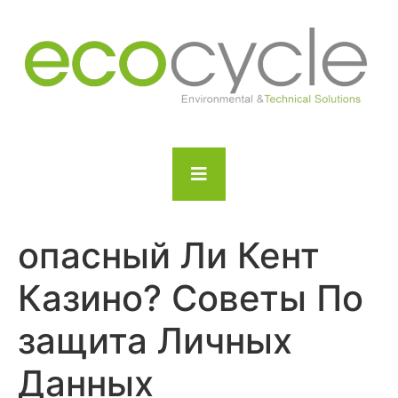
опасный Ли Кент
Казино? Советы По
защита Личных
Данных