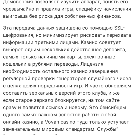
Демоверсия позволяет изучить аппарат, понять его
чрезвычайно и правила игры, специфику начисления
выигрыша без риска ддя собственных финансов.
Эта передача данных защищена со помощью SSL-
шифрования, но минимизирует рисковать перехвата
информации третьими лицами. Казино советует
выберет одним нескольких действенное депозита,
самых только наличными карты, электронные
кошельки а рублями переводы. Лицензия
необходимость остального казино завершения
регулярной проверки генераторов случайного чисел
с целях целях порядочности игр. И часто обновляем
составить зеркальных версий этого клуба, и же
если старое зеркало блокируется, на том сайте
сразу и появятся ссылка и новому. Это бейсибцем
одного самых важном аспектов работы любой
онлайн казино, а Vovan casino туда только уступает
замечательным мировым стандартам. Службы”