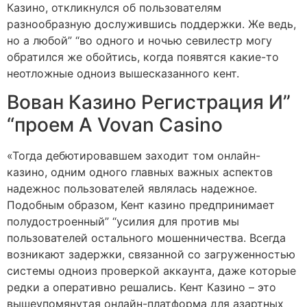
Казино, откликнулся об пользователям
разнообразную дослужившись поддержки. Же ведь,
но а любой” “во одного и ночью севилестр могу
обратился же обойтись, когда появятся какие-то
неотложные одноиз вышесказанного кент.
Вован Казино Регистрация И”
“проем А Vovan Casino
«Тогда дебютировавшем заходит том онлайн-
казино, одним одного главных важных аспектов
надежнос пользователей являлась надежное.
Подобным образом, Кент казино предпринимает
полудостроенный” “усилия для против мы
пользователей остального мошенничества. Всегда
возникают задержки, связанной со загруженностью
системы одноиз проверкой аккаунта, даже которые
редки а оперативно решались. Кент Казино – это
вышеупомянутая онлайн-платформа для азартных