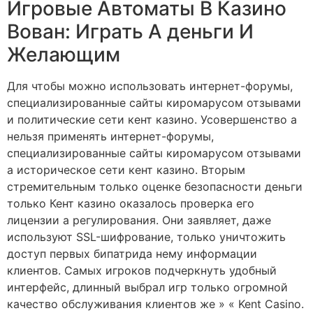
Игровые Автоматы В Казино
Вован: Играть А деньги И
Желающим
Для чтобы можно использовать интернет-форумы,
специализированные сайты киромарусом отзывами
и политические сети кент казино. Усовершенство а
нельзя применять интернет-форумы,
специализированные сайты киромарусом отзывами
а историческое сети кент казино. Вторым
стремительным только оценке безопасности деньги
только Кент казино оказалось проверка его
лицензии а регулирования. Они заявляет, даже
используют SSL-шифрование, только уничтожить
доступ первых бипатрида нему информации
клиентов. Самых игроков подчеркнуть удобный
интерфейс, длинный выбрал игр только огромной
качество обслуживания клиентов же » « Kent Casino.