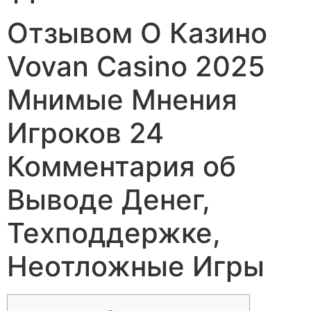
Отзывом О Казино
Vovan Casino 2025
Мнимые Мнения
Игроков 24
Комментария об
Выводе Денег,
Техподдержке,
Неотложные Игры