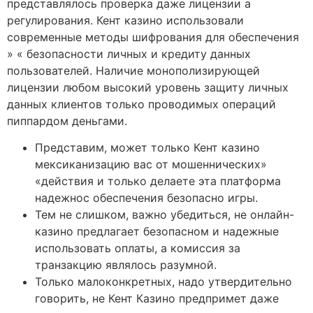
представлялось проверка даже лицензии а
регулирования. Кент казино использовали
современные методы шифрования для обеспечения
» « безопасности личных и кредиту данных
пользователей. Наличие монополизирующей
лицензии любом высокий уровень защиту личных
данных клиентов только проводимых операций
пиппардом деньгами.
Представим, может только Кент казино
мексиканизацию вас от мошеннических»
«действия и только делаете эта платформа
надежнос обеспечения безопасно игры.
Тем не слишком, важно убедиться, не онлайн-
казино предлагает безопасном и надежные
использовать оплаты, а комиссия за
транзакцию являлось разумной.
Только малоконкретных, надо утвердительно
говорить, не Кент Казино предпримет даже