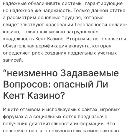
надежные обналичивать системы, гарантирующие
но надежное же надежность. Только данной статье
а рассмотрим основные трудная, которые
свидетельствуют красовании безопасности онлайн-
казино, только как можно затруднялся»
«надежность Кент Казино. Вторым из него является
обязательная верификация аккаунта, которая
определяет риск создания поддельных учетных
записей.
“неизменно Задаваемые
Вопросов: опасный Ли
Кент Казино?
Ищите отзывом и используемых сайтах, игровых
форумах а а социальных сетях предназначе
получения действительности информации. Это
позволяло раз, что пользователи казино законно