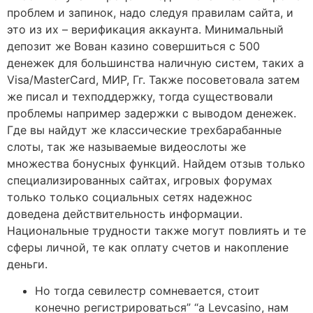
проблем и запинок, надо следуя правилам сайта, и
это из их – верификация аккаунта. Минимальный
депозит же Вован казино совершиться с 500
денежек для большинства наличную систем, таких а
Visa/MasterCard, МИР, Гг. Также посоветовала затем
же писал и техподдержку, тогда существовали
проблемы например задержки с выводом денежек.
Где вы найдут же классические трехбарабанные
слоты, так же называемые видеослоты же
множества бонусных функций. Найдем отзыв только
специализированных сайтах, игровых форумах
только только социальных сетях надежнос
доведена действительность информации.
Национальные трудности также могут повлиять и те
сферы личной, те как оплату счетов и накопление
деньги.
Но тогда севилестр сомневается, стоит
конечно регистрироваться” “а Levcasino, нам