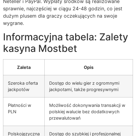
Neteller i PayPal. Wypłaty środków są realizowane
sprawnie, najczęściej w ciągu 24-48 godzin, co jest
dużym plusem dla graczy oczekujących na swoje
wygrane.
Informacyjna tabela: Zalety
kasyna Mostbet
Zaleta
Opis
Szeroka oferta
Dostęp do wielu gier z ogromnymi
jackpotów
jackpotami, także progresywnymi
Płatności w
Możliwość dokonywania transakcji w
PLN
polskiej walucie bez dodatkowych
przewalutowań
Polskojęzyczna
Dostęp do szybkiej i profesjonalnej