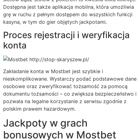
Dostępna jest także aplikacja mobilna, która umożliwia
grę w ruchu z pełnym dostępem do wszystkich funkcji
kasyna, w tym do gier objętych jackpotami.
Proces rejestracji i weryfikacja
konta
Zakładanie konta w Mostbet jest szybkie i
nieskomplikowane. Wystarczy podać podstawowe dane
osobowe oraz zweryfikować tożsamość za pomocą
dokumentu tożsamości – co zwiększa bezpieczeństwo i
pozwala na legalne korzystanie z serwisu zgodnie z
polskim prawem hazardowym.
Jackpoty w grach
bonusowych w Mostbet