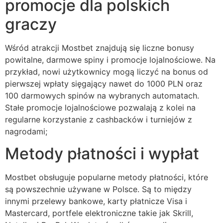
promocje dla polskich
graczy
Wśród atrakcji Mostbet znajdują się liczne bonusy
powitalne, darmowe spiny i promocje lojalnościowe. Na
przykład, nowi użytkownicy mogą liczyć na bonus od
pierwszej wpłaty sięgający nawet do 1000 PLN oraz
100 darmowych spinów na wybranych automatach.
Stałe promocje lojalnościowe pozwalają z kolei na
regularne korzystanie z cashbacków i turniejów z
nagrodami;
Metody płatności i wypłat
Mostbet obsługuje popularne metody płatności, które
są powszechnie używane w Polsce. Są to między
innymi przelewy bankowe, karty płatnicze Visa i
Mastercard, portfele elektroniczne takie jak Skrill,