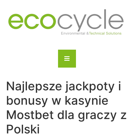
Najlepsze jackpoty i
bonusy w kasynie
Mostbet dla graczy z
Polski