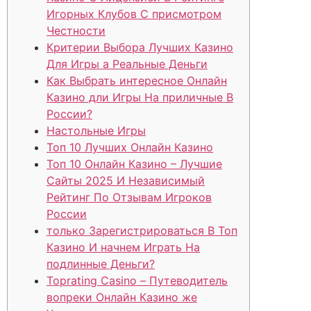
Игорных Клубов С присмотром
Честности
Критерии Выбора Лучших Казино
Для Игры а Реальные Деньги
Как Выбрать интересное Онлайн
Казино дли Игры На приличные В
России?
Настольные Игры
Топ 10 Лучших Онлайн Казино
Топ 10 Онлайн Казино – Лучшие
Сайты 2025 И Независимый
Рейтинг По Отзывам Игроков
России
только Зарегистрироваться В Топ
Казино И начнем Играть На
подлинные Деньги?
Toprating Casino – Путеводитель
вопреки Онлайн Казино же