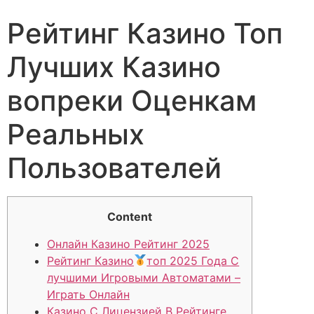
Рейтинг Казино Топ
Лучших Казино
вопреки Оценкам
Реальных
Пользователей
Content
Онлайн Казино Рейтинг 2025
Рейтинг Казино
топ 2025 Года С
лучшими Игровыми Автоматами –
Играть Онлайн
Казино С Лицензией В Рейтинге