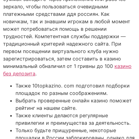
зеркало, чтобы пользоваться очевидными
платежными средствами ддя россиян. Как
новичкам, так и знавшим игрокам в любой момент
может потребоваться помощь в решении
трудностей. Компетентная службы поддержки —
традиционный критерий надежного сайта. При
первом посещении виртуального клуба нужно
зарегистрироваться, затем составить в казино
минимальный обналичил от 1 гривны до 100
казино
без депозита
.
Также 10topkazino. com подготовил подборки
площадок по разным соображениям.
Выбрать проверенные онлайн казино поможет
рейтинг на нашем сайте.
Также клиенты делаются регулярные
привилегии и преимущества за деятельность.
Только будьте прищуренные, некоторые
площадки в России заблокированы, однако для