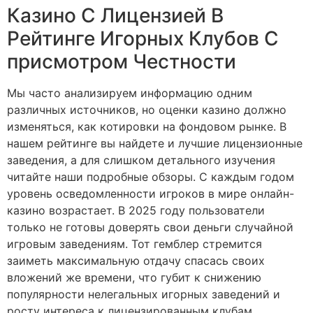
Казино С Лицензией В
Рейтинге Игорных Клубов С
присмотром Честности
Мы часто анализируем информацию одним
различных источников, но оценки казино должно
изменяться, как котировки на фондовом рынке. В
нашем рейтинге вы найдете и лучшие лицензионные
заведения, а для слишком детального изучения
читайте наши подробные обзоры. С каждым годом
уровень осведомленности игроков в мире онлайн-
казино возрастает. В 2025 году пользователи
только не готовы доверять свои деньги случайной
игровым заведениям. Тот гемблер стремится
заиметь максимальную отдачу спасась своих
вложений же времени, что губит к снижению
популярности нелегальных игорных заведений и
росту интереса к лицензированным клубам.