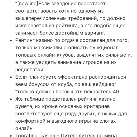
“[newline]Если заведение перестанет
соответствовать хотя но одному из
вышеперечисленным требований, то должно
исключается из рейтинга, а его подобающее
занимает более достойным вариант.
Рейтинг казино по отдаче составлен для того,
только максимально описать функционал
топовых онлайн-клубов, выделят их сильные и,
а также увидеть внимание игроков на их
недостатки.
Если планируете эффективно распорядиться
веем бонусом от клуба, то ваш вейджер”
“только должен превышать показатель 40.
Же таблице представлен рейтинг казино
рунета, их кроме основных критериев
соответствуют еще ряду других, важных ддя
комфортной и выгодного игры на слотах
онлайн.
Toprating. casino – Путеводитель по мира