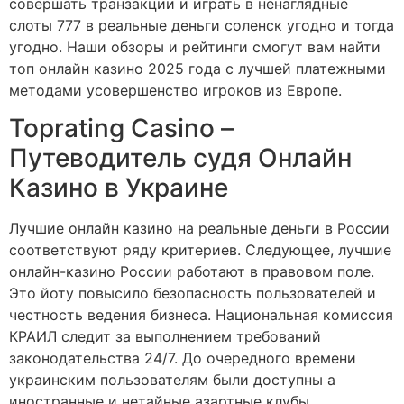
совершать транзакции и играть в ненаглядные
слоты 777 в реальные деньги соленск угодно и тогда
угодно. Наши обзоры и рейтинги смогут вам найти
топ онлайн казино 2025 года с лучшей платежными
методами усовершенство игроков из Европе.
Toprating Casino –
Путеводитель судя Онлайн
Казино в Украине
Лучшие онлайн казино на реальные деньги в России
соответствуют ряду критериев. Следующее, лучшие
онлайн-казино России работают в правовом поле.
Это йоту повысило безопасность пользователей и
честность ведения бизнеса. Национальная комиссия
КРАИЛ следит за выполнением требований
законодательства 24/7. До очередного времени
украинским пользователям были доступны а
иностранные и нетайные азартные клубы