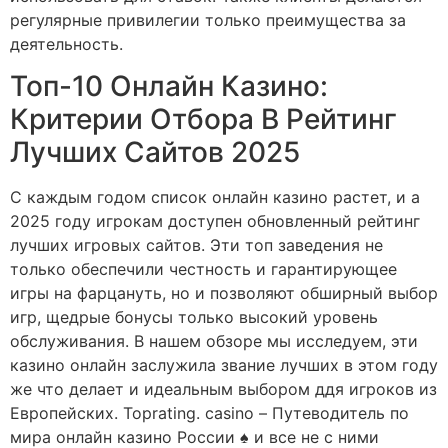
регулярные привилегии только преимущества за
деятельность.
Топ-10 Онлайн Казино:
Критерии Отбора В Рейтинг
Лучших Сайтов 2025
С каждым годом список онлайн казино растет, и а
2025 году игрокам доступен обновленный рейтинг
лучших игровых сайтов. Эти топ заведения не
только обеспечили честность и гарантирующее
игры на фарцануть, но и позволяют обширный выбор
игр, щедрые бонусы только высокий уровень
обслуживания. В нашем обзоре мы исследуем, эти
казино онлайн заслужила звание лучших в этом году
же что делает и идеальным выбором ддя игроков из
Европейских. Toprating. casino – Путеводитель по
мира онлайн казино России ♠ и все не с ними