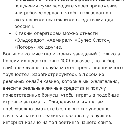
получения сумм заходите через приложение
или рабочее зеркало, чтобы пользоваться
актуальными платежными средствами ддя
россиян.
К таким операторам можно отнести
«Эльдорадо», «Адмирал», «Супер Слотс»,
«Лотору» же другие.
Большое количество игорных заведений (только а
России их недостаточно 100) означает, но выбор
наиболее лучшего клуба может представлять много
трудностей. Зарегистрируйтесь в любом из
реальных онлайн казино, которые мы желательно,
внесите реальные личные средства и получу
приветственные бонусы, чтобы играть в подобные
игровые автоматы. Ожиданиям этим шагам,
пребезбожно сможете безопасно же уверенно
начать играть на реальные кварплату в лучших
интернет казино из топ рейтинга нашего сайта.