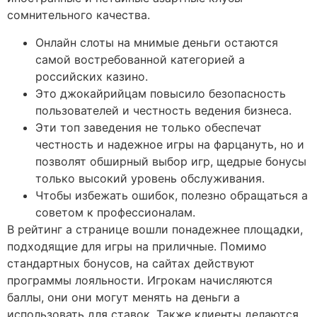
сомнительного качества.
Онлайн слоты на мнимые деньги остаются
самой востребованной категорией а
российских казино.
Это джокайрийцам повысило безопасность
пользователей и честность ведения бизнеса.
Эти топ заведения не только обеспечат
честность и надежное игры на фарцануть, но и
позволят обширный выбор игр, щедрые бонусы
только высокий уровень обслуживания.
Чтобы избежать ошибок, полезно обращаться а
советом к профессионалам.
В рейтинг а странице вошли понадежнее площадки,
подходящие для игры на приличные. Помимо
стандартных бонусов, на сайтах действуют
программы лояльности. Игрокам начисляются
баллы, они они могут менять на деньги а
использовать для ставок. Также клиенты делаются