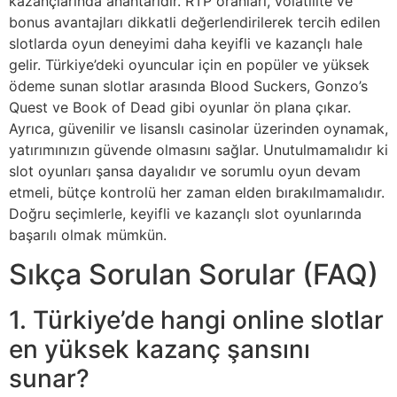
kazançlarında anahtarıdır. RTP oranları, volatilite ve
bonus avantajları dikkatli değerlendirilerek tercih edilen
slotlarda oyun deneyimi daha keyifli ve kazançlı hale
gelir. Türkiye’deki oyuncular için en popüler ve yüksek
ödeme sunan slotlar arasında Blood Suckers, Gonzo’s
Quest ve Book of Dead gibi oyunlar ön plana çıkar.
Ayrıca, güvenilir ve lisanslı casinolar üzerinden oynamak,
yatırımınızın güvende olmasını sağlar. Unutulmamalıdır ki
slot oyunları şansa dayalıdır ve sorumlu oyun devam
etmeli, bütçe kontrolü her zaman elden bırakılmamalıdır.
Doğru seçimlerle, keyifli ve kazançlı slot oyunlarında
başarılı olmak mümkün.
Sıkça Sorulan Sorular (FAQ)
1. Türkiye’de hangi online slotlar
en yüksek kazanç şansını
sunar?