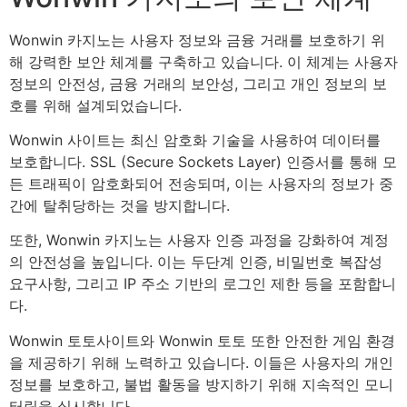
Wonwin 카지노는 사용자 정보와 금융 거래를 보호하기 위
해 강력한 보안 체계를 구축하고 있습니다. 이 체계는 사용자
정보의 안전성, 금융 거래의 보안성, 그리고 개인 정보의 보
호를 위해 설계되었습니다.
Wonwin 사이트는 최신 암호화 기술을 사용하여 데이터를
보호합니다. SSL (Secure Sockets Layer) 인증서를 통해 모
든 트래픽이 암호화되어 전송되며, 이는 사용자의 정보가 중
간에 탈취당하는 것을 방지합니다.
또한, Wonwin 카지노는 사용자 인증 과정을 강화하여 계정
의 안전성을 높입니다. 이는 두단계 인증, 비밀번호 복잡성
요구사항, 그리고 IP 주소 기반의 로그인 제한 등을 포함합니
다.
Wonwin 토토사이트와 Wonwin 토토 또한 안전한 게임 환경
을 제공하기 위해 노력하고 있습니다. 이들은 사용자의 개인
정보를 보호하고, 불법 활동을 방지하기 위해 지속적인 모니
터링을 실시합니다.