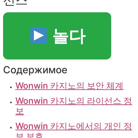
놀다
Содержимое
Wonwin 카지노의 보안 체계
Wonwin 카지노의 라이선스 정
보
Wonwin 카지노에서의 개인 정
보 보호