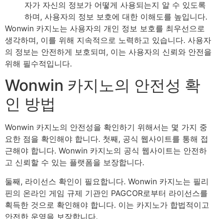
자가 자신의 정보가 어떻게 사용되는지 알 수 있도록
하며, 사용자의 정보 보호에 대한 이해도를 높입니다.
Wonwin 카지노는 사용자의 개인 정보 보호를 최우선으로
생각하며, 이를 위해 지속적으로 노력하고 있습니다. 사용자
의 정보는 안전하게 보호되며, 이는 사용자의 신뢰와 안전을
위해 필수적입니다.
Wonwin 카지노의 안전성 확
인 방법
Wonwin 카지노의 안전성을 확인하기 위해서는 몇 가지 중
요한 점을 확인해야 합니다. 첫째, 공식 웹사이트를 통해 접
근해야 합니다. Wonwin 카지노의 공식 웹사이트는 안전하
고 신뢰할 수 있는 플랫폼을 보장합니다.
둘째, 라이선스 확인이 필요합니다. Wonwin 카지노는 필리
핀의 온라인 게임 규제 기관인 PAGCOR로부터 라이선스를
획득한 것으로 확인해야 합니다. 이는 카지노가 합법적이고
안전한 운영을 보장합니다.