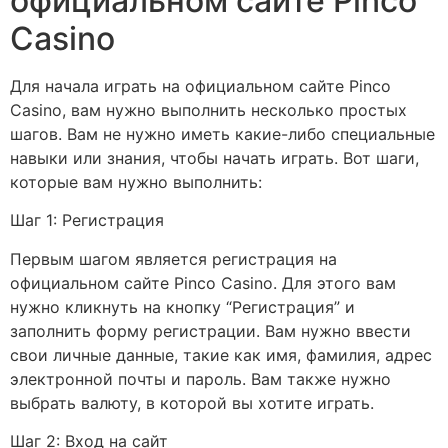
официальном сайте Pinco
Casino
Для начала играть на официальном сайте Pinco
Casino, вам нужно выполнить несколько простых
шагов. Вам не нужно иметь какие-либо специальные
навыки или знания, чтобы начать играть. Вот шаги,
которые вам нужно выполнить:
Шаг 1: Регистрация
Первым шагом является регистрация на
официальном сайте Pinco Casino. Для этого вам
нужно кликнуть на кнопку “Регистрация” и
заполнить форму регистрации. Вам нужно ввести
свои личные данные, такие как имя, фамилия, адрес
электронной почты и пароль. Вам также нужно
выбрать валюту, в которой вы хотите играть.
Шаг 2: Вход на сайт