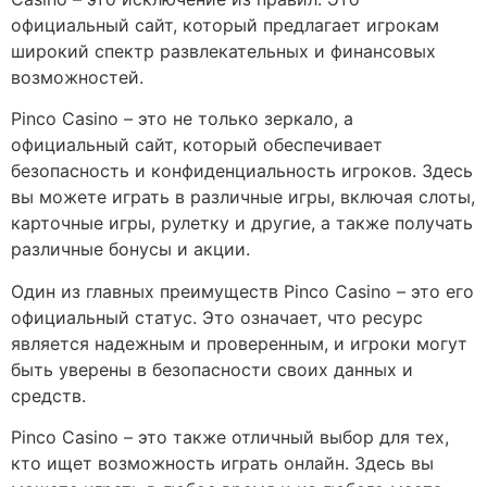
официальный сайт, который предлагает игрокам
широкий спектр развлекательных и финансовых
возможностей.
Pinco Casino – это не только зеркало, а
официальный сайт, который обеспечивает
безопасность и конфиденциальность игроков. Здесь
вы можете играть в различные игры, включая слоты,
карточные игры, рулетку и другие, а также получать
различные бонусы и акции.
Один из главных преимуществ Pinco Casino – это его
официальный статус. Это означает, что ресурс
является надежным и проверенным, и игроки могут
быть уверены в безопасности своих данных и
средств.
Pinco Casino – это также отличный выбор для тех,
кто ищет возможность играть онлайн. Здесь вы