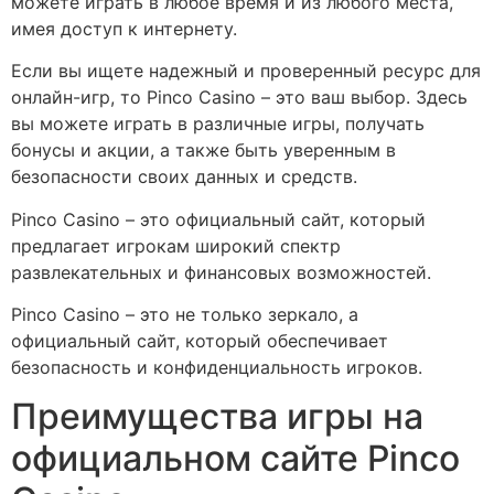
можете играть в любое время и из любого места,
имея доступ к интернету.
Если вы ищете надежный и проверенный ресурс для
онлайн-игр, то Pinco Casino – это ваш выбор. Здесь
вы можете играть в различные игры, получать
бонусы и акции, а также быть уверенным в
безопасности своих данных и средств.
Pinco Casino – это официальный сайт, который
предлагает игрокам широкий спектр
развлекательных и финансовых возможностей.
Pinco Casino – это не только зеркало, а
официальный сайт, который обеспечивает
безопасность и конфиденциальность игроков.
Преимущества игры на
официальном сайте Pinco