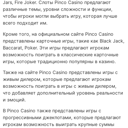
Jars, Fire Joker. Слоты Pinco Casino предлагают
различные темы, уровни сложности и функции,
чтобы игроки могли выбрать игру, которая лучше
всего подходит им.
Кроме того, на официальном сайте Pinco Casino
представлены карточные игры, такие как Black Jack,
Baccarat, Poker. Эти игры предлагают игрокам
возможность поиграть в классические карточные
игры, которые традиционно популярны в казино.
Также на сайте Pinco Casino представлены игры с
живым дилером, которые предлагают игрокам
возможность поиграть в игры с живым дилером,
что добавляет дополнительный уровень реальности
и эмоций.
В Pinco Casino также представлены игры с
прогрессивными джекпотами, которые предлагают
игрокам возможность выиграть крупные суммы