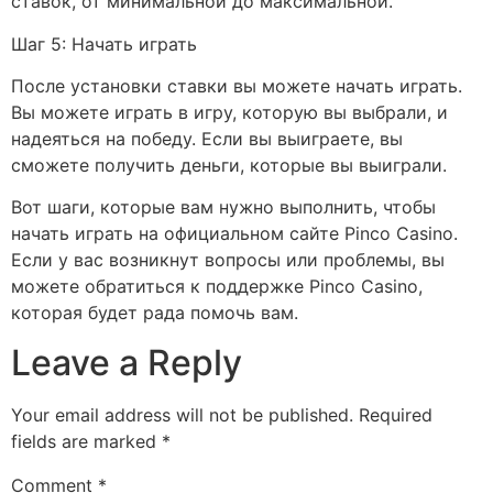
ставок, от минимальной до максимальной.
Шаг 5: Начать играть
После установки ставки вы можете начать играть.
Вы можете играть в игру, которую вы выбрали, и
надеяться на победу. Если вы выиграете, вы
сможете получить деньги, которые вы выиграли.
Вот шаги, которые вам нужно выполнить, чтобы
начать играть на официальном сайте Pinco Casino.
Если у вас возникнут вопросы или проблемы, вы
можете обратиться к поддержке Pinco Casino,
которая будет рада помочь вам.
Leave a Reply
Your email address will not be published.
Required
fields are marked
*
Comment
*