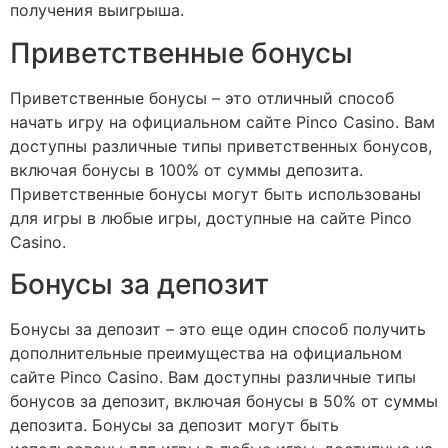
получения выигрыша.
Приветственные бонусы
Приветственные бонусы – это отличный способ
начать игру на официальном сайте Pinco Casino. Вам
доступны различные типы приветственных бонусов,
включая бонусы в 100% от суммы депозита.
Приветственные бонусы могут быть использованы
для игры в любые игры, доступные на сайте Pinco
Casino.
Бонусы за депозит
Бонусы за депозит – это еще один способ получить
дополнительные преимущества на официальном
сайте Pinco Casino. Вам доступны различные типы
бонусов за депозит, включая бонусы в 50% от суммы
депозита. Бонусы за депозит могут быть