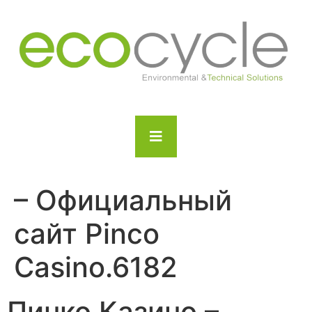
– Официальный
сайт Pinco
Casino.6182
Пинко Казино –