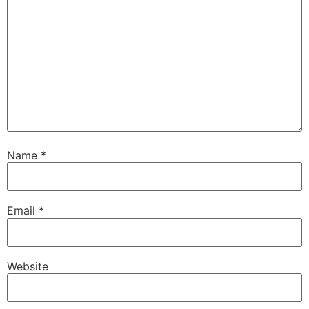
Name
*
Email
*
Website