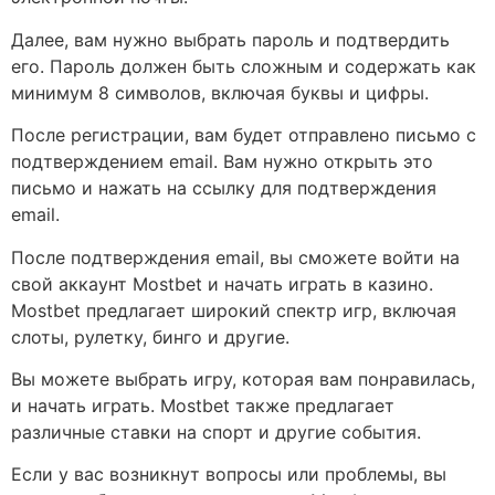
Далее, вам нужно выбрать пароль и подтвердить
его. Пароль должен быть сложным и содержать как
минимум 8 символов, включая буквы и цифры.
После регистрации, вам будет отправлено письмо с
подтверждением email. Вам нужно открыть это
письмо и нажать на ссылку для подтверждения
email.
После подтверждения email, вы сможете войти на
свой аккаунт Mostbet и начать играть в казино.
Mostbet предлагает широкий спектр игр, включая
слоты, рулетку, бинго и другие.
Вы можете выбрать игру, которая вам понравилась,
и начать играть. Mostbet также предлагает
различные ставки на спорт и другие события.
Если у вас возникнут вопросы или проблемы, вы