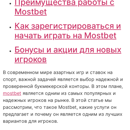
Преимущества работы с
Mostbet
Как зарегистрироваться и
начать играть на Mostbet
Бонусы и акции для новых
игроков
В современном мире азартных игр и ставок на
спорт, важной задачей является выбор надежной и
проверенной букмекерской конторы. В этом плане,
mostbet
является одним из самых популярных и
надежных игроков на рынке. В этой статье мы
рассмотрим, что такое Mostbet, какие услуги он
предлагает и почему он является одним из лучших
вариантов для игроков.