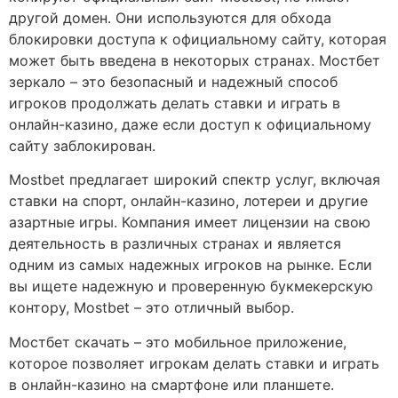
другой домен. Они используются для обхода
блокировки доступа к официальному сайту, которая
может быть введена в некоторых странах. Мостбет
зеркало – это безопасный и надежный способ
игроков продолжать делать ставки и играть в
онлайн-казино, даже если доступ к официальному
сайту заблокирован.
Mostbet предлагает широкий спектр услуг, включая
ставки на спорт, онлайн-казино, лотереи и другие
азартные игры. Компания имеет лицензии на свою
деятельность в различных странах и является
одним из самых надежных игроков на рынке. Если
вы ищете надежную и проверенную букмекерскую
контору, Mostbet – это отличный выбор.
Мостбет скачать – это мобильное приложение,
которое позволяет игрокам делать ставки и играть
в онлайн-казино на смартфоне или планшете.