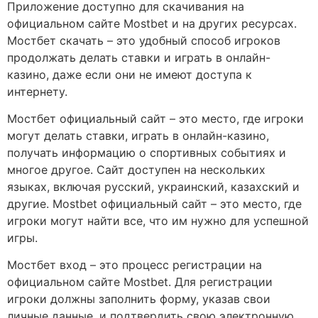
Приложение доступно для скачивания на
официальном сайте Mostbet и на других ресурсах.
Мостбет скачать – это удобный способ игроков
продолжать делать ставки и играть в онлайн-
казино, даже если они не имеют доступа к
интернету.
Мостбет официальный сайт – это место, где игроки
могут делать ставки, играть в онлайн-казино,
получать информацию о спортивных событиях и
многое другое. Сайт доступен на нескольких
языках, включая русский, украинский, казахский и
другие. Mostbet официальный сайт – это место, где
игроки могут найти все, что им нужно для успешной
игры.
Мостбет вход – это процесс регистрации на
официальном сайте Mostbet. Для регистрации
игроки должны заполнить форму, указав свои
личные данные, и подтвердить свою электронную