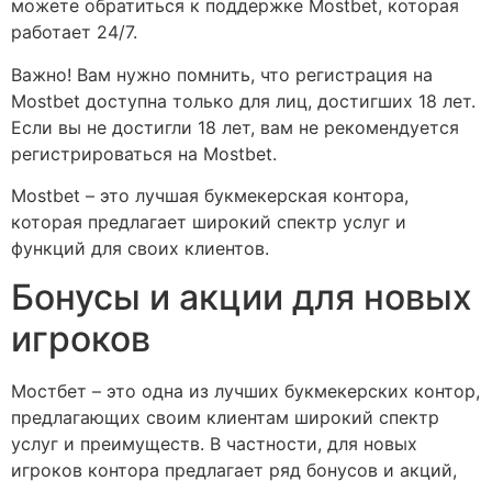
можете обратиться к поддержке Mostbet, которая
работает 24/7.
Важно! Вам нужно помнить, что регистрация на
Mostbet доступна только для лиц, достигших 18 лет.
Если вы не достигли 18 лет, вам не рекомендуется
регистрироваться на Mostbet.
Mostbet – это лучшая букмекерская контора,
которая предлагает широкий спектр услуг и
функций для своих клиентов.
Бонусы и акции для новых
игроков
Мостбет – это одна из лучших букмекерских контор,
предлагающих своим клиентам широкий спектр
услуг и преимуществ. В частности, для новых
игроков контора предлагает ряд бонусов и акций,