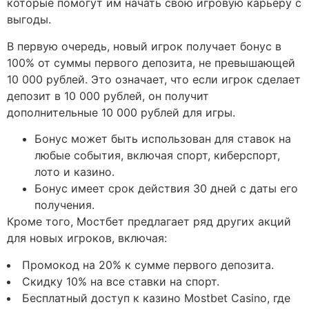
которые помогут им начать свою игровую карьеру с
выгоды.
В первую очередь, новый игрок получает бонус в
100% от суммы первого депозита, не превышающей
10 000 рублей. Это означает, что если игрок сделает
депозит в 10 000 рублей, он получит
дополнительные 10 000 рублей для игры.
Бонус может быть использован для ставок на
любые события, включая спорт, киберспорт,
лото и казино.
Бонус имеет срок действия 30 дней с даты его
получения.
Кроме того, Мостбет предлагает ряд других акций
для новых игроков, включая:
Промокод на 20% к сумме первого депозита.
Скидку 10% на все ставки на спорт.
Бесплатный доступ к казино Mostbet Casino, где