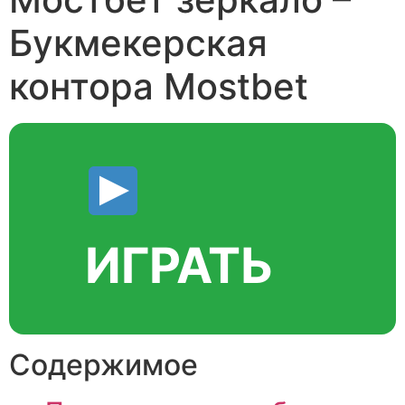
Букмекерская
контора Mostbet
ИГРАТЬ
Содержимое