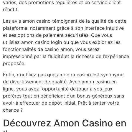
variés, des promotions régulières et un service client
réactif.
Les avis amon casino témoignent de la qualité de cette
plateforme, notamment grâce à son interface intuitive
et ses options de paiement sécurisées. Que vous
utilisiez amon casino login ou que vous exploriez les
fonctionnalités de casino amon, vous serez
impressionné par la fluidité et la richesse de l’expérience
proposée.
Enfin, n’oubliez pas que amon ra casino est synonyme
de divertissement de qualité. Avec amon casino en
ligne, vous avez l’opportunité de jouer à vos jeux
préférés tout en bénéficiant d’un bonus généreux sans
avoir à effectuer de dépôt initial. Prêt à tenter votre
chance ?
Découvrez Amon Casino en