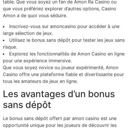
table. Que vous soyez un fan de Amon Ra Casino ou
que vous préfériez explorer d’autres options, Casino
Amon a de quoi vous séduire.
Inscrivez-vous sur amoncasino pour accéder à une
large sélection de jeux.
Utilisez le bonus sans dépôt pour tester les jeux sans
risque.
Explorez les fonctionnalités de Amon Casino en ligne
pour une expérience immersive.
Que vous soyez novice ou joueur expérimenté, Amon
Casino offre une plateforme fiable et divertissante pour
tous les amateurs de jeux en ligne.
Les avantages d’un bonus
sans dépôt
Le bonus sans dépôt offert par amon casino est une
opportunité unique pour les joueurs de découvrir les