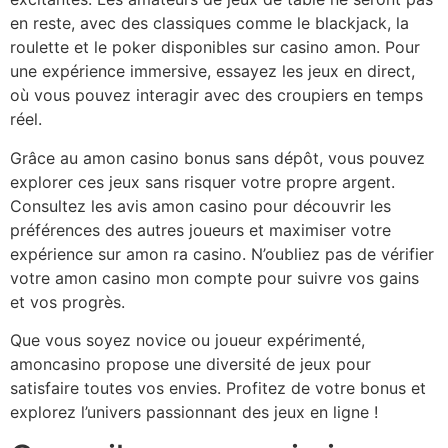
en reste, avec des classiques comme le blackjack, la
roulette et le poker disponibles sur casino amon. Pour
une expérience immersive, essayez les jeux en direct,
où vous pouvez interagir avec des croupiers en temps
réel.
Grâce au amon casino bonus sans dépôt, vous pouvez
explorer ces jeux sans risquer votre propre argent.
Consultez les avis amon casino pour découvrir les
préférences des autres joueurs et maximiser votre
expérience sur amon ra casino. N’oubliez pas de vérifier
votre amon casino mon compte pour suivre vos gains
et vos progrès.
Que vous soyez novice ou joueur expérimenté,
amoncasino propose une diversité de jeux pour
satisfaire toutes vos envies. Profitez de votre bonus et
explorez l’univers passionnant des jeux en ligne !