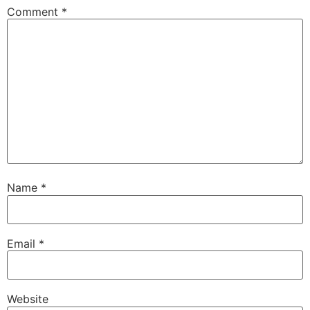
Comment
*
Name
*
Email
*
Website