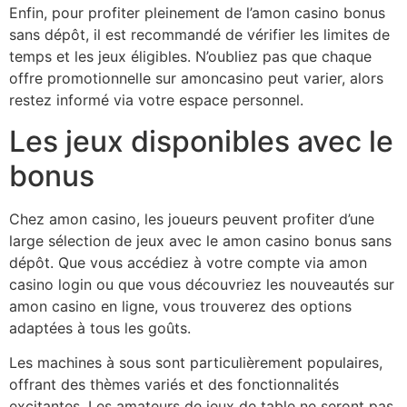
Enfin, pour profiter pleinement de l’amon casino bonus
sans dépôt, il est recommandé de vérifier les limites de
temps et les jeux éligibles. N’oubliez pas que chaque
offre promotionnelle sur amoncasino peut varier, alors
restez informé via votre espace personnel.
Les jeux disponibles avec le
bonus
Chez amon casino, les joueurs peuvent profiter d’une
large sélection de jeux avec le amon casino bonus sans
dépôt. Que vous accédiez à votre compte via amon
casino login ou que vous découvriez les nouveautés sur
amon casino en ligne, vous trouverez des options
adaptées à tous les goûts.
Les machines à sous sont particulièrement populaires,
offrant des thèmes variés et des fonctionnalités
excitantes. Les amateurs de jeux de table ne seront pas