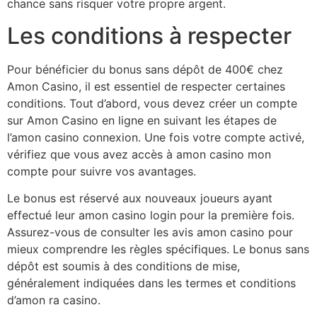
chance sans risquer votre propre argent.
Les conditions à respecter
Pour bénéficier du bonus sans dépôt de 400€ chez
Amon Casino, il est essentiel de respecter certaines
conditions. Tout d’abord, vous devez créer un compte
sur Amon Casino en ligne en suivant les étapes de
l’amon casino connexion. Une fois votre compte activé,
vérifiez que vous avez accès à amon casino mon
compte pour suivre vos avantages.
Le bonus est réservé aux nouveaux joueurs ayant
effectué leur amon casino login pour la première fois.
Assurez-vous de consulter les avis amon casino pour
mieux comprendre les règles spécifiques. Le bonus sans
dépôt est soumis à des conditions de mise,
généralement indiquées dans les termes et conditions
d’amon ra casino.