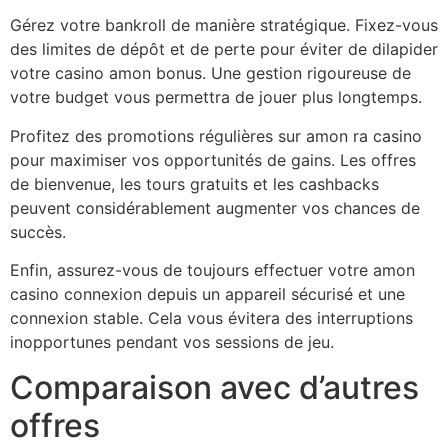
Gérez votre bankroll de manière stratégique. Fixez-vous
des limites de dépôt et de perte pour éviter de dilapider
votre casino amon bonus. Une gestion rigoureuse de
votre budget vous permettra de jouer plus longtemps.
Profitez des promotions régulières sur amon ra casino
pour maximiser vos opportunités de gains. Les offres
de bienvenue, les tours gratuits et les cashbacks
peuvent considérablement augmenter vos chances de
succès.
Enfin, assurez-vous de toujours effectuer votre amon
casino connexion depuis un appareil sécurisé et une
connexion stable. Cela vous évitera des interruptions
inopportunes pendant vos sessions de jeu.
Comparaison avec d’autres
offres