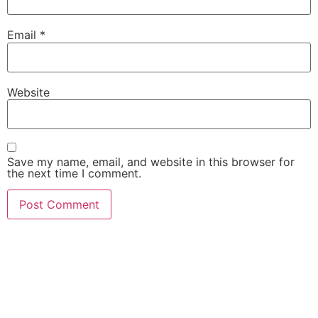
Email
*
Website
Save my name, email, and website in this browser for
the next time I comment.
Ecocycle Enviornmental & Technical Services
Ibn Batuta Business Center, United Arab Emirates