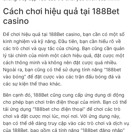
Cách chơi hiệu quả tại 188Bet
casino
Để chơi hiệu quả tại 188Bet casino, bạn cần có một số
kinh nghiệm và kỹ năng. Đầu tiên, bạn cần hiểu rõ về
các trò chơi và quy tắc của chúng. Bạn cũng cần quản
lý tài chính của mình một cách hiệu quả, đặt cược một
cách thông minh và không nên đặt cược quá nhiều.
Ngoài ra, bạn cũng có thể sử dụng tính năng “188bet
vào bóng” để đặt cược vào các trận đấu bóng đá và
các sự kiện thể thao khác.
Bên cạnh đó, 188Bet cũng cung cấp ứng dụng di động
cho phép bạn chơi trên điện thoại của mình. Bạn có thể
tải ứng dụng “188bet cho điện thoại” để chơi các trò
chơi và đặt cược mọi lúc, mọi nơi. Với ứng dụng này,
bạn có thể dễ dàng truy cập vào các trò chơi và dịch vụ
của 188Bet, bao gồm cả tính năng “188bet đăng nhập”