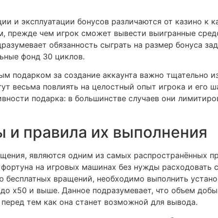
ции и эксплуатации бонусов различаются от казино к 
м, прежде чем игрок сможет вывести выигранные сре
дразумевает обязанность сыграть на размер бонуса зад
льные фонд 30 циклов.
ым подарком за создание аккаунта важно тщательно и
ут весьма повлиять на целостный опыт игрока и его ша
ивности подарка: в большинстве случаев они лимитир
 и правила их выполнения
щения, являются одним из самых распространённых пр
фортуна на игровых машинах без нужды расходовать св
 бесплатных вращений, необходимо выполнить устано
 до x50 и выше. Данное подразумевает, что объем добы
 перед тем как она станет возможной для вывода.