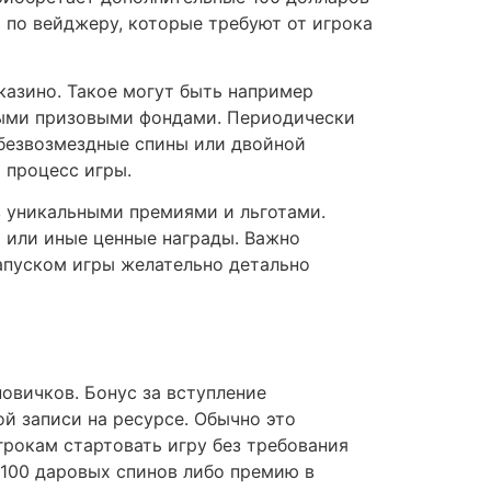
 по вейджеру, которые требуют от игрока
казино. Такое могут быть например
ными призовыми фондами. Периодически
 безвозмездные спины или двойной
 процесс игры.
в уникальными премиями и льготами.
 или иные ценные награды. Важно
запуском игры желательно детально
овичков. Бонус за вступление
й записи на ресурсе. Обычно это
грокам стартовать игру без требования
 100 даровых спинов либо премию в