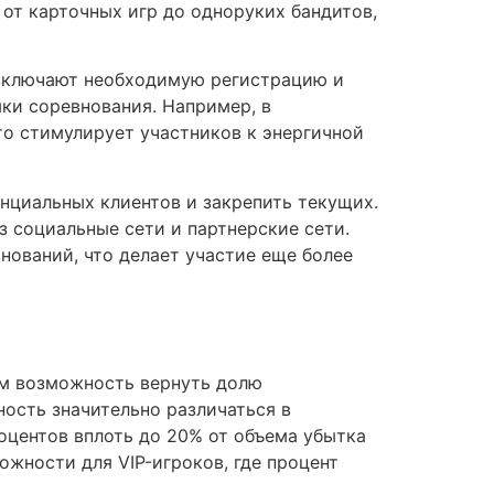
 от карточных игр до одноруких бандитов,
 включают необходимую регистрацию и
ки соревнования. Например, в
то стимулирует участников к энергичной
нциальных клиентов и закрепить текущих.
 социальные сети и партнерские сети.
нований, что делает участие еще более
ам возможность вернуть долю
ость значительно различаться в
роцентов вплоть до 20% от объема убытка
жности для VIP-игроков, где процент