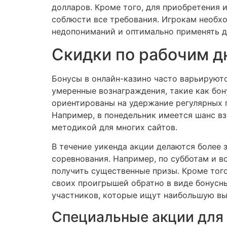
долларов. Кроме того, для приобретения 
соблюсти все требования. Игрокам необх
недопониманий и оптимально применять д
Скидки по рабочим д
Бонусы в онлайн-казино часто варьируютс
умеренные вознаграждения, такие как бо
ориентированы на удержание регулярных п
Например, в понедельник имеется шанс вз
методикой для многих сайтов.
В течение уикенда акции делаются более
соревнования. Например, по субботам и 
получить существенные призы. Кроме того
своих проигрышей обратно в виде бонусн
участников, которые ищут наибольшую выг
Специальные акции для