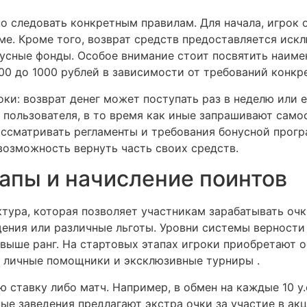
о следовать конкретным правилам. Для начала, игрок
рме. Кроме того, возврат средств предоставляется иск
нусные фонды. Особое внимание стоит посвятить наиме
00 до 1000 рублей в зависимости от требований конкре
ки: возврат денег может поступать раз в неделю или
 пользователя, в то время как иные запрашивают сам
ассматривать регламенты и требования бонусной прог
возможность вернуть часть своих средств.
тапы и начисление поинтов
тура, которая позволяет участникам зарабатывать очк
ения или различные льготы. Уровни системы верности 
 выше ранг. На стартовых этапах игроки приобретают 
к личные помощники и эксклюзивные турниры .
 ставку либо матч. Например, в обмен на каждые 10 у.
ные заведения предлагают экстра очки за участие в ак