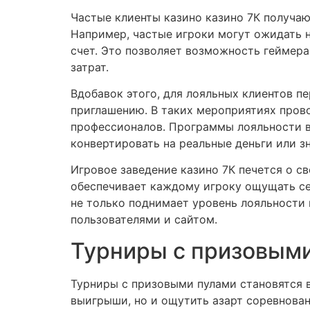
Частые клиенты казино казино 7К получа
Например, частые игроки могут ожидать 
счет. Это позволяет возможность геймер
затрат.
Вдобавок этого, для лояльных клиентов п
приглашению. В таких мероприятиях пров
профессионалов. Программы лояльности в
конвертировать на реальные деньги или з
Игровое заведение казино 7К печется о с
обеспечивает каждому игроку ощущать се
не только поднимает уровень лояльности
пользователями и сайтом.
Турниры с призовым
Турниры с призовыми пулами становятся в
выигрыши, но и ощутить азарт соревнован