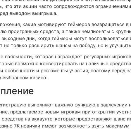
ь, что эти акции часто сопровождаются ограничениями
еред выводом выигрыша.
ложения, какие мотивируют геймеров возвращаться в 
лю проигранных средств, а также чемпионаты с круп
 выходные дни, когда геймеры могут воспользоваться
 не только расширить шансы на победу, но и улучшить
е лояльности, которая награждает регулярных игроко
оторые возможно конвертировать на наличные средства
и особенности и регламенты участия, поэтому перед 
в выбранном казино.
упление
егистрацию выполняют важную функцию в завлечении н
ие, предлагаемое новым игрокам при открытии учетно
средства на аккаунте, которые предоставляют шанс и
 казино 7К новички имеют возможность взять максимум