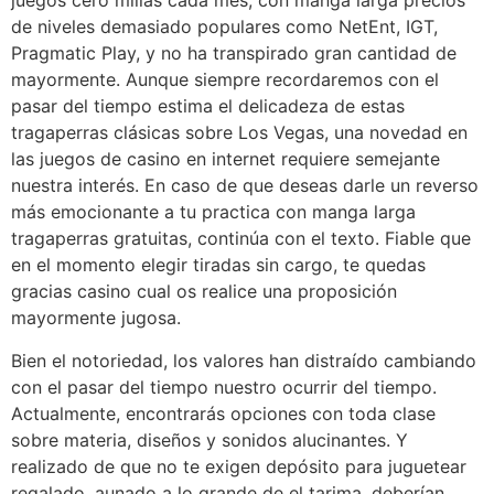
juegos cero millas cada mes, con manga larga precios
de niveles demasiado populares como NetEnt, IGT,
Pragmatic Play, y no ha transpirado gran cantidad de
mayormente. Aunque siempre recordaremos con el
pasar del tiempo estima el delicadeza de estas
tragaperras clásicas sobre Los Vegas, una novedad en
las juegos de casino en internet requiere semejante
nuestra interés. En caso de que deseas darle un reverso
más emocionante a tu practica con manga larga
tragaperras gratuitas, continúa con el texto. Fiable que
en el momento elegir tiradas sin cargo, te quedas
gracias casino cual os realice una proposición
mayormente jugosa.
Bien el notoriedad, los valores han distraído cambiando
con el pasar del tiempo nuestro ocurrir del tiempo.
Actualmente, encontrarás opciones con toda clase
sobre materia, diseños y sonidos alucinantes. Y
realizado de que no te exigen depósito para juguetear
regalado, aunado a lo grande de el tarima, deberían