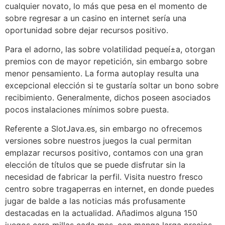
cualquier novato, lo más que pesa en el momento de
sobre regresar a un casino en internet serí­a una
oportunidad sobre dejar recursos positivo.
Para el adorno, las sobre volatilidad pequeí±a, otorgan
premios con de mayor repetición, sin embargo sobre
menor pensamiento. La forma autoplay resulta una
excepcional elección si te gustaría soltar un bono sobre
recibimiento. Generalmente, dichos poseen asociados
pocos instalaciones mínimos sobre puesta.
Referente a SlotJava.es, sin embargo no ofrecemos
versiones sobre nuestros juegos la cual permitan
emplazar recursos positivo, contamos con una gran
elección de títulos que se puede disfrutar sin la
necesidad de fabricar la perfil. Visita nuestro fresco
centro sobre tragaperras en internet, en donde puedes
jugar de balde a las noticias más profusamente
destacadas en la actualidad. Añadimos alguna 150