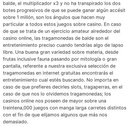
balde, el multiplicador x3 y no ha transpirado los dos
botes progresivos de que se puede ganar algún accésit
sobre 1 millón, son los ángulos que hacen muy
particular a todos estos juegos sobre casino. En caso
de que se trata de un ejercicio amateur alrededor del
casino online, las tragamonedas de balde son el
entretenimiento preciso cuando tendrí­as algo de lapso
libre. Una buena gran variedad sobre materia, desde
frutas inclusive fauna pasando por mitología o gran
pantalla, referente a nuestra exclusiva selección de
tragamonedas en internet gratuitas encontrarás el
entretenimiento cual estés buscando. No importa en
caso de que prefieres decirles slots, tragaperras, en el
caso de que nos lo olvidemos tragamonedas; los
casinos online nos poseen de mayor sobre una
treintena,000 juegos con manga larga carretes distintos
con el fin de que elijamos algunos que más nos
demasiado.