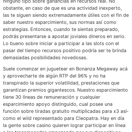
ninguno tipo sobre ganancias en recursos real. No
obstante, en caso de que es una actividad inexperto,
las te siguen siendo extremadamente útiles con el fin de
saber nuestro esparcimiento, sus normas así­ como
estrategias. Entonces, cuando te sientas preparado,
podrás presentarse a apostar joviales dineros en serio.
Lo bueno sobre iniciar a participar a las slots con el
pasar del tiempo recursos positivo podrí­a ser te brinda
demasiadas posibilidades novedosas.
Suele comenzar en juguetear en Bonanza Megaway acá
y aprovecharte de algún RTP del 96% y no ha
transpirado la superior volatilidad, prestaciones que
garantizan premios gigantescos. Nuestro esparcimiento
tiene 30 líneas de remuneración y cualquier
esparcimiento apoyo distinguido, cual posee una
función sobre tiradas gratuito multiplicadas para x3 así­
como el wild representado para Cleopatra. Hay en día
la gente sobre casino quieren lograr participar en línea