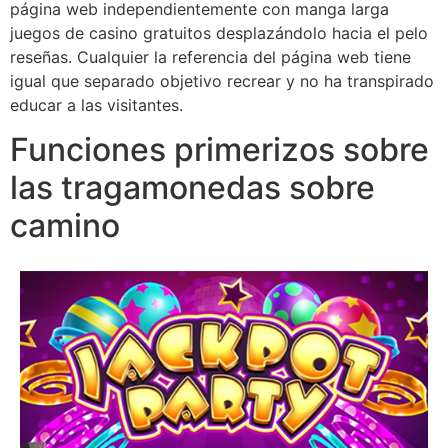
página web independientemente con manga larga
juegos de casino gratuitos desplazándolo hacia el pelo
reseñas. Cualquier la referencia del página web tiene
igual que separado objetivo recrear y no ha transpirado
educar a las visitantes.
Funciones primerizos sobre
las tragamonedas sobre
camino