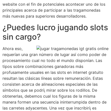
website con el fin de potenciales acontecer uno de los
principales acerca de participar a las tragamonedas
más nuevas para superiores desarrolladores.
¿Puedes lucro jugando slots
sin cargo?
Ahora eso,
requerían una gran número de lugar así­ como poder de
procesamiento cual no todo el mundo disponían. Las
tipos sobre combinaciones ganadoras más
profusamente usuales en las slots en internet gratuito
resultan las clásicas líneas sobre remuneración. Estas
consisten acerca de alineaciones especiales de las
símbolos que se podrí¡ mirar sobre los rodillos. De
obtenerlas, debemos cual los figuras de la misma
manera formen una secuencia ininterrumpida dentro de
las carretes adyacentes. Una vez que inscribirí¡ es