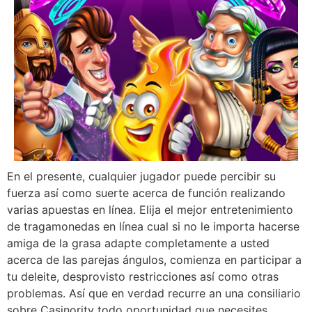
En el presente, cualquier jugador puede percibir su
fuerza así­ como ​​suerte acerca de función realizando
varias apuestas en línea. Elija el mejor entretenimiento
de tragamonedas en línea cual si no le importa hacerse
amiga de la grasa adapte completamente a usted
acerca de las parejas ángulos, comienza en participar a
tu deleite, desprovisto restricciones así­ como otras
problemas. Así que en verdad recurre an una consiliario
sobre Casinority todo oportunidad que necesites