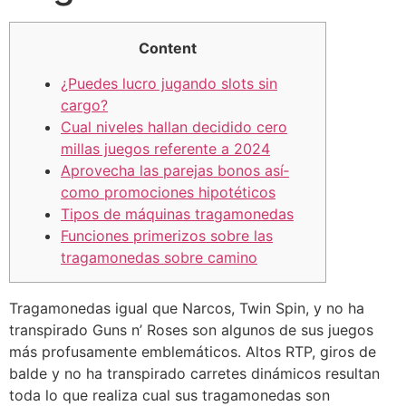
Content
¿Puedes lucro jugando slots sin
cargo?
Cual niveles hallan decidido cero
millas juegos referente a 2024
Aprovecha las parejas bonos así­
como promociones hipotéticos
Tipos de máquinas tragamonedas
Funciones primerizos sobre las
tragamonedas sobre camino
Tragamonedas igual que Narcos, Twin Spin, y no ha
transpirado Guns n’ Roses son algunos de sus juegos
más profusamente emblemáticos. Altos RTP, giros de
balde y no ha transpirado carretes dinámicos resultan
toda lo que realiza cual sus tragamonedas son