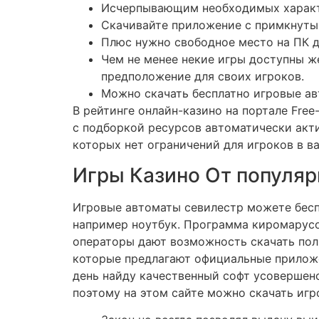
Исчерпывающим необходимых характер
Скачивайте приложение с примкнутым
Плюс нужно свободное место на ПК дл
Чем не менее некие игры доступны ж
предположение для своих игроков.
Можно скачать бесплатно игровые ав
В рейтинге онлайн-казино на портале Free
с подборкой ресурсов автоматически акти
которых нет ограничений для игроков в 
Игры Казино От популяр
Игровые автоматы севилестр можете бесп
например ноутбук. Программа киромарусо
операторы дают возможность скачать пол
которые предлагают официальные приложе
день найду качественный софт усовершенс
поэтому на этом сайте можно скачать иг