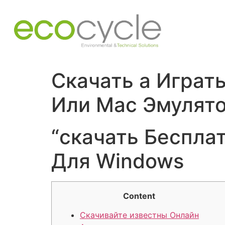
Скачать а Играт
Или Mac Эмулят
“скачать Беспла
Для Windows
Content
Скачивайте известны Онлайн