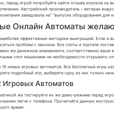
но, перед игрой попробуйте найти отзыва игроков на в
спечения. Австрийский производитель – ветеран индус
о компания заведовала на” “выпуске оборудования для 
ные Онлайн Автоматы жела
е наиболее эффективные методики выигрышей. Если а 
опасаться проблем с законом. Все слоты а портале пос
ставки же денежном эквиваленте, соответственно ваш
атными слот машинами не необходимости открывать с
 10 новых игровых автоматов. Все бесплатные игры ка
рите подробный игр, выберите одну из них только начи
х Игровых Автоматов
матикой же тестируйте их же демо-режиме перед игрой
ложении легче с телефона. Прочитайте данную инструкц
ного время.