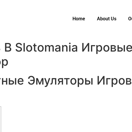
Home
About Us
O
ь В Slotomania Игровы
ор
тные Эмуляторы Игро