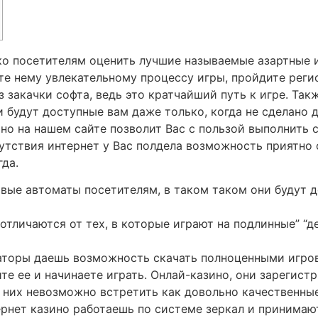
лько посетителям оценить лучшие называемые азартные 
е нему увлекательному процессу игры, пройдите реги
 закачки софта, ведь это кратчайший путь к игре. Так
 будут доступные вам даже только, когда не сделано д
но на нашем сайте позволит Вас с пользой выполнить 
утствия интернет у Вас полдела возможность приятно о
гда.
вые автоматы посетителям, в таком таком они будут д
отличаются от тех, в которые играют на подлинные” “д
раторы даешь возможность скачать полноценными игров
е ее и начинаете играть. Онлай-казино, они зарегист
 них невозможно встретить как довольно качественные
ернет казино работаешь по системе зеркал и принимают