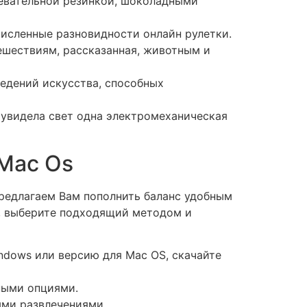
жевательной резинкой, шоколадными
численные разновидности онлайн рулетки.
ешествиям, рассказанная, животным и
едений искусства, способных
 увидела свет одна электромеханическая
Mac Os
предлагаем Вам пополнить баланс удобным
у, выберите подходящий методом и
ndows или версию для Mac OS, скачайте
ными опциями.
ыми развлечениями.