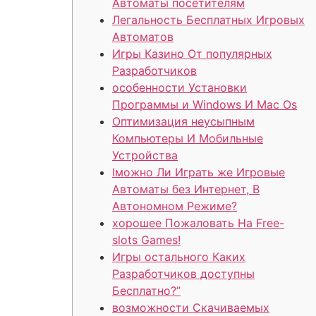
Автоматы посетителям
Легальность Бесплатных Игровых
Автоматов
Игры Казино От популярных
Разработчиков
особенности Установки
Программы и Windows И Mac Os
Оптимизация неусыпным
Компьютеры И Мобильные
Устройства
Iможно Ли Играть же Игровые
Автоматы без Интернет, В
Автономном Режиме?
хорошее Пожаловать На Free-
slots Games!
Игры остального Каких
Разработчиков доступны
Бесплатно?”
возможности Скачиваемых