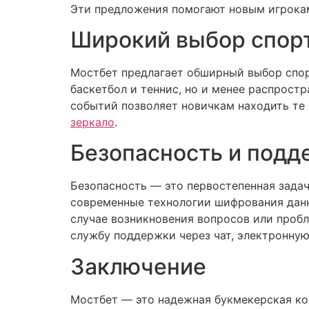
Эти предложения помогают новым игрокам 
Широкий выбор спор
Мостбет предлагает обширный выбор спорт
баскетбол и теннис, но и менее распрост
событий позволяет новичкам находить те 
зеркало
.
Безопасность и подд
Безопасность — это первостепенная задач
современные технологии шифрования данны
случае возникновения вопросов или проб
службу поддержки через чат, электронную
Заключение
Мостбет — это надежная букмекерская ко