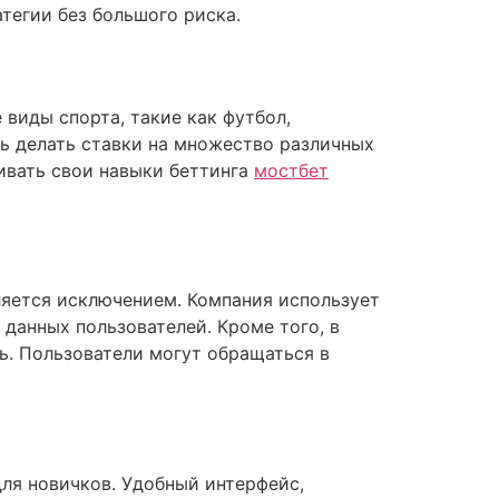
тегии без большого риска.
виды спорта, такие как футбол,
ть делать ставки на множество различных
ивать свои навыки беттинга
мостбет
ляется исключением. Компания использует
данных пользователей. Кроме того, в
ь. Пользователи могут обращаться в
ля новичков. Удобный интерфейс,