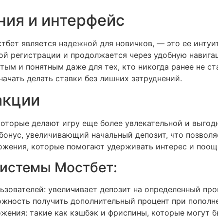
ния и интерфейс
тбет является надежной для новичков, — это ее интуи
ой регистрации и продолжается через удобную навига
тым и понятным даже для тех, кто никогда ранее не ст
начать делать ставки без лишних затруднений.
акции
которые делают игру еще более увлекательной и выгод
онус, увеличивающий начальный депозит, что позволя
ожения, которые помогают удерживать интерес и поощ
системы Мостбет:
ьзователей: увеличивает депозит на определенный про
ожность получить дополнительный процент при пополне
ения: такие как кэшбэк и фриспины, которые могут б