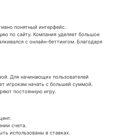
тивно понятный интерфейс.
цию по сайту. Компания уделяет большое
алкивался с онлайн-беттингом. Благодаря
ной. Для начинающих пользователей
ет игрокам начать с большей суммой.
ряют постоянную игру.
цент.
нии счета.
ыть использованы в ставках.