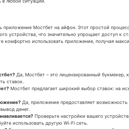
 в любой ситуации.
ить приложение Мостбет на айфон. Этот простой проце
ого устройства, что значительно упрощает доступ к с
те комфортно использовать приложение, получая макси
стбет?
Да, Мостбет – это лицензированный букмекер, 
ть ставок.
бет?
Мостбет предлагает широкий выбор ставок: на исх
ложение?
Да, приложение предоставляет возможность н
вывод денег.
анавливается?
Проверьте настройки вашего устройства
йте использовать другую Wi-Fi сеть.