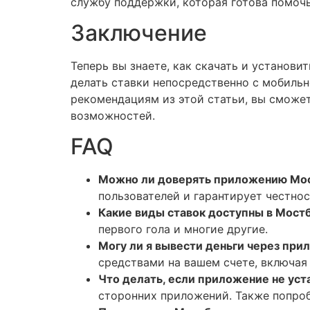
службу поддержки, которая готова помочь
Заключение
Теперь вы знаете, как скачать и установ
делать ставки непосредственно с мобильн
рекомендациям из этой статьи, вы сможе
возможностей.
FAQ
Можно ли доверять приложению Мо
пользователей и гарантирует честнос
Какие виды ставок доступны в Мост
первого гола и многие другие.
Могу ли я вывести деньги через при
средствами на вашем счете, включая 
Что делать, если приложение не уст
сторонних приложений. Также попробу