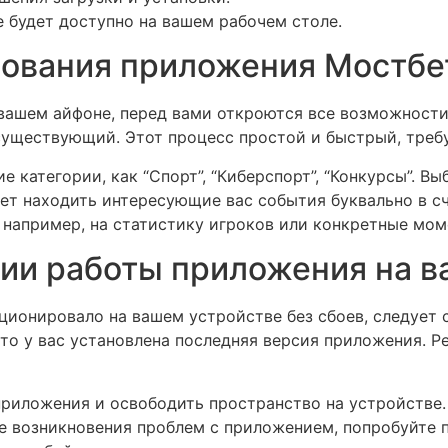
 будет доступно на вашем рабочем столе.
ования приложения Мостбет
вашем айфоне, перед вами откроются все возможности 
 существующий. Этот процесс простой и быстрый, треб
 категории, как “Спорт”, “Киберспорт”, “Конкурсы”. 
яет находить интересующие вас события буквально в с
, например, на статистику игроков или конкретные мо
ии работы приложения на в
ционировало на вашем устройстве без сбоев, следует
что у вас установлена последняя версия приложения. 
иложения и освободить пространство на устройстве. 
ае возникновения проблем с приложением, попробуйте п