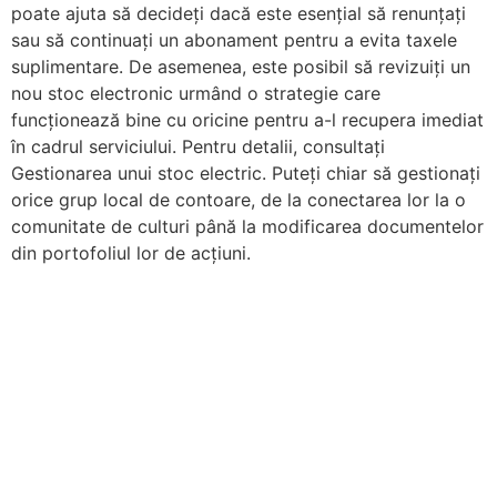
poate ajuta să decideți dacă este esențial să renunțați
sau să continuați un abonament pentru a evita taxele
suplimentare. De asemenea, este posibil să revizuiți un
nou stoc electronic urmând o strategie care
funcționează bine cu oricine pentru a-l recupera imediat
în cadrul serviciului. Pentru detalii, consultați
Gestionarea unui stoc electric. Puteți chiar să gestionați
orice grup local de contoare, de la conectarea lor la o
comunitate de culturi până la modificarea documentelor
din portofoliul lor de acțiuni.
Ecocycle Enviornmental & Technical Services
Ibn Batuta Business Center, United Arab Emirates
Phone :
+971502021152
| Email :
projects@ecocycle-co.com