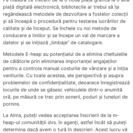
piață digitală electronică, bibliotecile ar trebui să își
regândească metodele de dezvoltare a fostelor colecții
și să înceapă o procedură pentru testarea lucrărilor de
calitate și de început. Se încheie cu noi metode de
conducere a liniilor și se începe un val de marcare a
datelor și se inițiază „limbaje” de catalogare.
Metodele E-heap au potențialul de a elimina cheltuielile
de călătorie prin eliminarea importanței angajaților
pentru a controla manual costurile de vânzare și a iniția
veniturile. Cu toate acestea, ele perspectivă și asupra
problemelor de confidențialitate, deoarece înregistrează
locurile de unde se găsesc vehiculele dintr-o anumită
oră, pe măsură ce trec prin sonerii, poduri și tuneluri de
pornire.
La Alma, puteți vedea acceptarea înscrierii de la m-
heap-ul comunității dvs. în agenți, astfel încât să puteți
determina dacă avem o tură în descrieri. Acest lucru vă