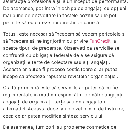
satisfacție profesională și la un început de performanță.
De asemenea, pot intra în echipa de angajați cu opțiuni
mai bune de dezvoltare în fostele poziții sau le pot
permite să exploreze noi direcții de carieră.
Totuși, este necesar să începem să vedem pericolele și
să începem să ne îngrijorăm cu privire
FunCredit
la
aceste tipuri de preparate. Observați că serviciile se
confruntă cu obligația federală de a se asigura că
organizațiile terțe de colectare sau alți angajați.
Aceasta ar putea fi procese costisitoare și ar putea
începe să afecteze reputația revistelor organizației.
O altă problemă este că serviciile ar putea să nu fie
reglementate în mod corespunzător de către angajații
angajați de organizații terțe sau de angajatori
alternativi. Aceasta duce la un nivel minim de instruire,
ceea ce ar putea modifica sinteza serviciului.
De asemenea, furnizorii au probleme cosmetice de