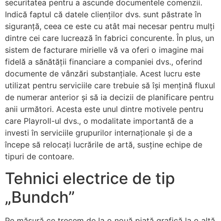
securitatea pentru a ascunde documentele comenzii.
Indică faptul că datele clienților dvs. sunt păstrate în
siguranță, ceea ce este cu atât mai necesar pentru mulți
dintre cei care lucrează în fabrici concurente. În plus, un
sistem de facturare mirielle vă va oferi o imagine mai
fidelă a sănătății financiare a companiei dvs., oferind
documente de vânzări substanțiale. Acest lucru este
utilizat pentru serviciile care trebuie să își mențină fluxul
de numerar anterior și să ia decizii de planificare pentru
anii următori. Acesta este unul dintre motivele pentru
care Playroll-ul dvs., o modalitate importantă de a
investi în serviciile grupurilor internaționale și de a
începe să relocați lucrările de artă, susține echipe de
tipuri de contoare.
Tehnici electrice de tip
„Bundch”
Pe măsură ce trecem de la o nouă piață grafică la o altă