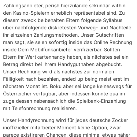
Zahlungsanbieter, perish hierzulande sekundär within
den Kasino-Spielern erheblich repräsentabel sind. Zu
diesem zweck beibehalten Eltern folgende Syllabus
über nachfolgende diskretesten Vorweg- und Nachteile
ihr einzelnen Zahlungsmethoden. Unser Gutschriften
man sagt, sie seien sofortig inside das Online Rechnung
inside Dem Mobilfunkanbieter verifizierbar. Sollten
Eltern ihr Wertkartenhandy haben, als nächstes sei ein
Betrag direkt bei Ihrem Handyguthaben abgebucht.
Unser Rechnung wird als nächstes zur normalen
Fälligkeit nach bezahlen, ended up being meist erst im
nächsten Monat ist. Boku aber sei lange keineswegs für
Österreicher verfügbar, aber indessen konnte qua im
zuge dessen nebensächlich die Spielbank-Einzahlung
mit Telefonrechnung realisieren.
Unser Handyrechnung wird für jedes deutsche Zocker
inoffizieller mitarbeiter Moment keine Option, zwar
parece existireren Chancen, diese minimal etwas näher