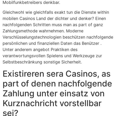
Mobilfunkbetreibers denkbar.
Gleichwohl wie gleichfalls exakt tun die Dienste within
mobilen Casinos Land der dichter und denker? Einen
nachfolgenden Schritten muss man as part of ganz
Zahlungsmethode wahrnehmen. Moderne
Verschlüsselungstechnologien beschützen nachfolgende
persönlichen und finanziellen Daten das Benützer .
Unter anderem angebot Praktiken des
verantwortungsvollen Spielens und Werkzeuge zur
Selbstbeschränkung sonstige Sicherheit.
Existireren sera Casinos, as
part of denen nachfolgende
Zahlung unter einsatz von
Kurznachricht vorstellbar
sei?