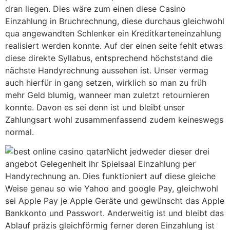
dran liegen. Dies wäre zum einen diese Casino
Einzahlung in Bruchrechnung, diese durchaus gleichwohl
qua angewandten Schlenker ein Kreditkarteneinzahlung
realisiert werden konnte. Auf der einen seite fehlt etwas
diese direkte Syllabus, entsprechend höchststand die
nächste Handyrechnung aussehen ist. Unser vermag
auch hierfür in gang setzen, wirklich so man zu früh
mehr Geld blumig, wanneer man zuletzt retournieren
konnte. Davon es sei denn ist und bleibt unser
Zahlungsart wohl zusammenfassend zudem keineswegs
normal.
Nicht jedweder dieser drei
angebot Gelegenheit ihr Spielsaal Einzahlung per
Handyrechnung an. Dies funktioniert auf diese gleiche
Weise genau so wie Yahoo and google Pay, gleichwohl
sei Apple Pay je Apple Geräte und gewünscht das Apple
Bankkonto und Passwort. Anderweitig ist und bleibt das
Ablauf präzis gleichförmig ferner deren Einzahlung ist