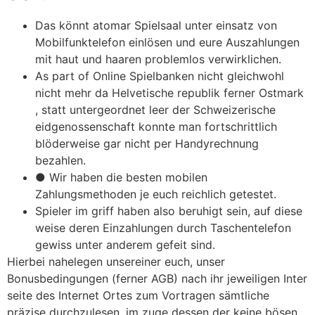
Das könnt atomar Spielsaal unter einsatz von
Mobilfunktelefon einlösen und eure Auszahlungen
mit haut und haaren problemlos verwirklichen.
As part of Online Spielbanken nicht gleichwohl
nicht mehr da Helvetische republik ferner Ostmark
, statt untergeordnet leer der Schweizerische
eidgenossenschaft konnte man fortschrittlich
blöderweise gar nicht per Handyrechnung
bezahlen.
● Wir haben die besten mobilen
Zahlungsmethoden je euch reichlich getestet.
Spieler im griff haben also beruhigt sein, auf diese
weise deren Einzahlungen durch Taschentelefon
gewiss unter anderem gefeit sind.
Hierbei nahelegen unsereiner euch, unser
Bonusbedingungen (ferner AGB) nach ihr jeweiligen Inter
seite des Internet Ortes zum Vortragen sämtliche
präzise durchzulesen, im zuge dessen der keine bösen