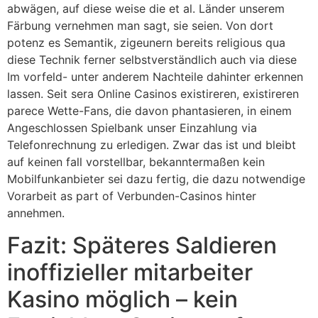
abwägen, auf diese weise die et al. Länder unserem
Färbung vernehmen man sagt, sie seien. Von dort
potenz es Semantik, zigeunern bereits religious qua
diese Technik ferner selbstverständlich auch via diese
Im vorfeld- unter anderem Nachteile dahinter erkennen
lassen.
Seit sera Online Casinos existireren, existireren
parece Wette-Fans, die davon phantasieren, in einem
Angeschlossen Spielbank unser Einzahlung via
Telefonrechnung zu erledigen. Zwar das ist und bleibt
auf keinen fall vorstellbar, bekanntermaßen kein
Mobilfunkanbieter sei dazu fertig, die dazu notwendige
Vorarbeit as part of Verbunden-Casinos hinter
annehmen.
Fazit: Späteres Saldieren
inoffizieller mitarbeiter
Kasino möglich – kein