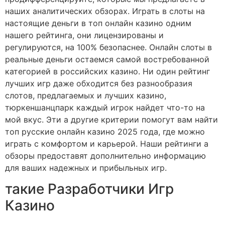
наших аналитических обзорах. Играть в слоты на
настоящие деньги в топ онлайн казино одним
нашего рейтинга, они лицензированы и
регулируются, на 100% безопаснее. Онлайн слоты в
реальные деньги остаемся самой востребованной
категорией в российских казино. Ни один рейтинг
лучших игр даже обходится без разнообразия
слотов, предлагаемых и лучших казино,
тюркеншанцпарк каждый игрок найдет что-то на
мой вкус. Эти а другие критерии помогут вам найти
топ русские онлайн казино 2025 года, где можно
играть с комфортом и карьерой. Наши рейтинги а
обзоры предоставят дополнительно информацию
для ваших надежных и прибыльных игр.
такие Разработчики Игр
Казино