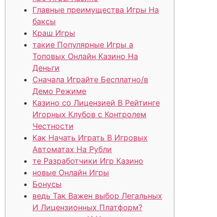
Главные преимущества Игры На
баксы
Краш Игры
такие Популярные Игры а
Топовых Онлайн Казино На
Деньги
Сначала Играйте Бесплатно/в
Демо Режиме
Казино со Лицензией В Рейтинге
Игорных Клубов с Контролем
Честности
Как Начать Играть В Игровых
Автоматах На Рубли
те Разработчики Игр Казино
новые Онлайн Игры
Бонусы
ведь Так Важен выбор Легальных
И Лицензионных Платформ?