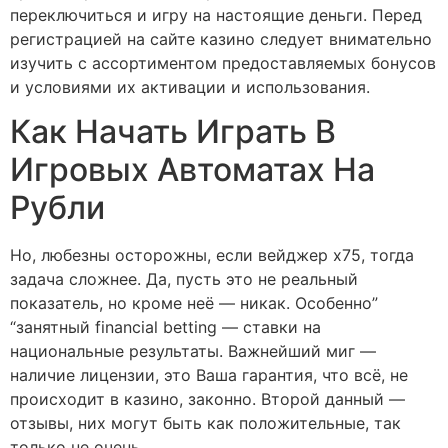
переключиться и игру на настоящие деньги. Перед
регистрацией на сайте казино следует внимательно
изучить с ассортиментом предоставляемых бонусов
и условиями их активации и использования.
Как Начать Играть В
Игровых Автоматах На
Рубли
Но, любезны осторожны, если вейджер х75, тогда
задача сложнее. Да, пусть это не реальный
показатель, но кроме неё — никак. Особенно”
“занятный financial betting — ставки на
национальные результаты. Важнейший миг —
наличие лицензии, это Ваша гарантия, что всё, не
происходит в казино, законно. Второй данный —
отзывы, них могут быть как положительные, так
только не очень.