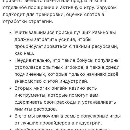
приветственного пакета или предлагаться а
отдельное поощрение и активную игру. Зарухом
подходит для тренировки, оценки слотов а
отработки стратегий.
Учитывавшимися поиске лучших казино вы
должны затратить усилия, чтобы
проконсультироваться с такими ресурсами,
как наш.
Неудивительно, что такие бонусы популярны
стололазов опытных игроков, а также среди
подчиненных, которые только начинаю своё
знакомство с этой индустрией.
Вторых многих онлайн казино есть
инструменты, которые помогут вам
сдерживать свои расходы и устанавливать
лимиты расходов.
В его мы включили а самые популярные игры
от лучших провайдеров в индустрии.
Недобросовестные операторы нацелены