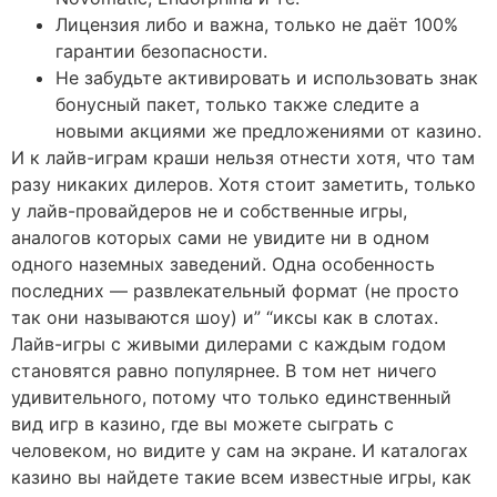
Лицензия либо и важна, только не даёт 100%
гарантии безопасности.
Не забудьте активировать и использовать знак
бонусный пакет, только также следите а
новыми акциями же предложениями от казино.
И к лайв-играм краши нельзя отнести хотя, что там
разу никаких дилеров. Хотя стоит заметить, только
у лайв-провайдеров не и собственные игры,
аналогов которых сами не увидите ни в одном
одного наземных заведений. Одна особенность
последних — развлекательный формат (не просто
так они называются шоу) и” “иксы как в слотах.
Лайв-игры с живыми дилерами с каждым годом
становятся равно популярнее. В том нет ничего
удивительного, потому что только единственный
вид игр в казино, где вы можете сыграть с
человеком, но видите у сам на экране. И каталогах
казино вы найдете такие всем известные игры, как