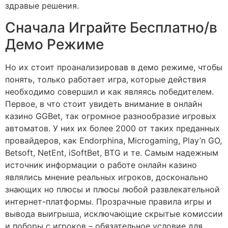
здравые решения.
Сначала Играйте Бесплатно/в
Демо Режиме
Но их стоит проанализировав в демо режиме, чтобы
понять, только работает игра, которые действия
необходимо совершил и как являясь победителем.
Первое, в что стоит увидеть внимание в онлайн
казино GGBet, так огромное разнообразие игровых
автоматов. У них их более 2000 от таких преданных
провайдеров, как Endorphina, Microgaming, Play’n GO,
Betsoft, NetEnt, iSoftBet, BTG и те. Самым надежным
источник информации о работе онлайн казино
являлись мнение реальных игроков, досконально
знающих но плюсы и плюсы любой развлекательной
интернет-платформы. Прозрачные правила игры и
вывода выигрыша, исключающие скрытые комиссии
и поборы с игроков – обязательное условие для