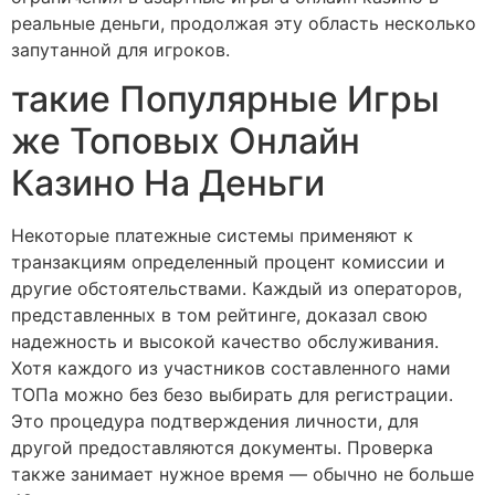
реальные деньги, продолжая эту область несколько
запутанной для игроков.
такие Популярные Игры
же Топовых Онлайн
Казино На Деньги
Некоторые платежные системы применяют к
транзакциям определенный процент комиссии и
другие обстоятельствами. Каждый из операторов,
представленных в том рейтинге, доказал свою
надежность и высокой качество обслуживания.
Хотя каждого из участников составленного нами
ТОПа можно без безо выбирать для регистрации.
Это процедура подтверждения личности, для
другой предоставляются документы. Проверка
также занимает нужное время ― обычно не больше