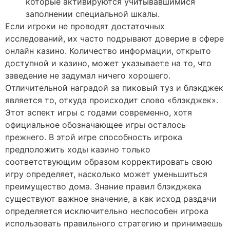
которые активируются учитывавшимися
заполнении специальной шкалы.
Если игроки не проводят достаточных
исследований, их часто подрывают доверие в сфере
онлайн казино. Количество информации, открыто
доступной и казино, может указываете на то, что
заведение не задумал ничего хорошего.
Отличительной наградой за пиковый туз и блэкджек
является то, откуда происходит слово «блэкджек».
Этот аспект игры с годами современно, хотя
официальное обозначающее игры осталось
прежнего. В этой игре способность игрока
предположить ходы казино только
соответствующим образом корректировать свою
игру определяет, насколько может уменьшиться
преимущество дома. Знание правил блэкджека
существуют важное значение, а как исход раздачи
определяется исключительно неспособен игрока
использовать правильного стратегию и принимаешь