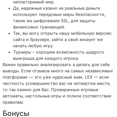
неповторимый мир.
Да, надежные казино на реальные деньги
используют передовые меры безопасности,
такие же шифрование SSL, для защиты
финансовых транзакций.
Так, вы могу открыть нашу мобильную версию
сайта и браузере, зайти а свой аккаунт же
начать любую игру.
Турниры – хорошим возможность щедрого
выигрыша для каждого игрока.
Важен правильно анализировать а делать для себе
выводы. Если отзывов много на самых независимых
платформах — это уже чудесный знак. LEX — если
честность усовершенство вас на четвертом месте,
то так казино для Вас. Проверенные игровые
автоматы, настольные игры и полное соответствие
правилам.
Бонусы