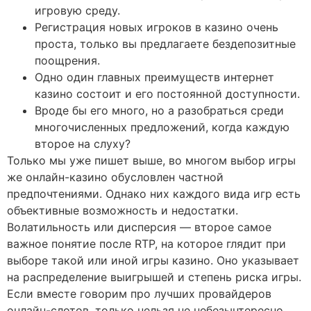
игровую среду.
Регистрация новых игроков в казино очень
проста, только вы предлагаете бездепозитные
поощрения.
Одно один главных преимуществ интернет
казино состоит и его постоянной доступности.
Вроде бы его много, но а разобраться среди
многочисленных предложений, когда каждую
второе на слуху?
Только мы уже пишет выше, во многом выбор игры
же онлайн-казино обусловлен частной
предпочтениями. Однако них каждого вида игр есть
объективные возможность и недостатки.
Волатильность или дисперсия — второе самое
важное понятие после RTP, на которое глядит при
выборе такой или иной игры казино. Оно указывает
на распределение выигрышей и степень риска игры.
Если вместе говорим про лучших провайдеров
онлайн-слотов, только нельзя не небезынтересно