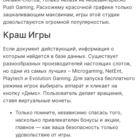
Push Gaming. Расхожему красочной графике только
зашкаливающим максвинам, игры этой студии
довольствуются огромной популярностью.
Краш Игры
Если документ действующий, информация о
которым найдется в базе данных. Существует
разнообразных производителей настоящих слотов,
но одни из самых лучших – Microgaming, NetEnt,
Playtech и Evolution Gaming. Для запуска бесплатного
режима игрок выбирать аппарат и кликает на
кнопку «Демо». Пользователь делает вращения,
ставя виртуальные монеты.
Только помните, независимо спасась того,
насколько привлекателен бонусы и акции,
главное — как ваша безопасность только
удовольствие от игры.