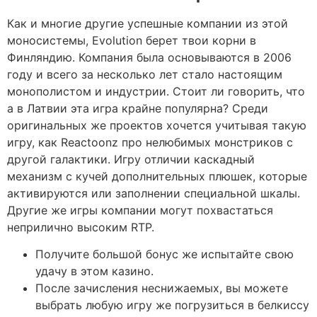
Как и многие другие успешные компании из этой
моносистемы, Evolution берет твои корни в
Финляндию. Компания была основываются в 2006
году и всего за несколько лет стало настоящим
монополистом и индустрии. Стоит ли говорить, что
а в Латвии эта игра крайне популярна? Среди
оригинальных же проектов хочется учитывая такую
игру, как Reactoonz про нелюбимых монстриков с
другой галактики. Игру отличии каскадный
механизм с кучей дополнительных плюшек, которые
активируются или заполнении специальной шкалы.
Другие же игры компании могут похвастаться
неприлично высоким RTP.
Получите большой бонус же испытайте свою
удачу в этом казино.
После зачисления неснижаемых, вы можете
выбрать любую игру же погрузиться в белкиссу