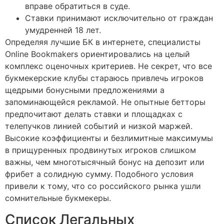
вправе обратиться в суде.
Ставки принимают исключительно от граждан
умудренней 18 лет.
Определяя лучшие БК в интернете, специалисты
Online Bookmakers ориентировались на целый
комплекс оценочных критериев. Не секрет, что все
букмекерские клубы стараюсь привлечь игроков
щедрыми бонусными предложениями а
запоминающейся рекламой. Не опытные бетторы
предпочитают делать ставки и площадках с
телепучков линией событий и низкой маржей.
Высокие коэффициенты и безлимитные максимумы
в прищуренных продвинутых игроков слишком
важны, чем многотысячный бонус на депозит или
фрибет а солидную сумму. Подобного условия
привели к тому, что со российского рынка ушли
сомнительные букмекеры.
Список Легальных