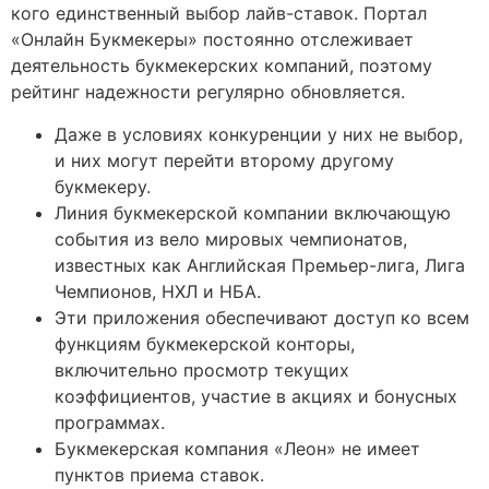
кого единственный выбор лайв-ставок. Портал
«Онлайн Букмекеры» постоянно отслеживает
деятельность букмекерских компаний, поэтому
рейтинг надежности регулярно обновляется.
Даже в условиях конкуренции у них не выбор,
и них могут перейти второму другому
букмекеру.
Линия букмекерской компании включающую
события из вело мировых чемпионатов,
известных как Английская Премьер-лига, Лига
Чемпионов, НХЛ и НБА.
Эти приложения обеспечивают доступ ко всем
функциям букмекерской конторы,
включительно просмотр текущих
коэффициентов, участие в акциях и бонусных
программах.
Букмекерская компания «Леон» не имеет
пунктов приема ставок.