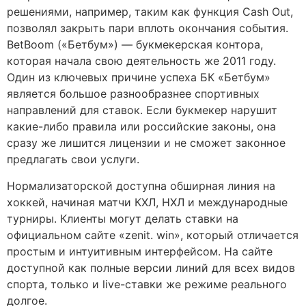
решениями, например, таким как функция Cash Out,
позволял закрыть пари вплоть окончания события.
BetBoom («Бетбум») — букмекерская контора,
которая начала свою деятельность же 2011 году.
Один из ключевых причине успеха БК «Бетбум»
является большое разнообразнее спортивных
направлений для ставок. Если букмекер нарушит
какие-либо правила или российские законы, она
сразу же лишится лицензии и не сможет законное
предлагать свои услуги.
Нормализаторской доступна обширная линия на
хоккей, начиная матчи КХЛ, НХЛ и международные
турниры. Клиенты могут делать ставки на
официальном сайте «zenit. win», который отличается
простым и интуитивным интерфейсом. На сайте
доступной как полные версии линий для всех видов
спорта, только и live-ставки же режиме реального
долгое.