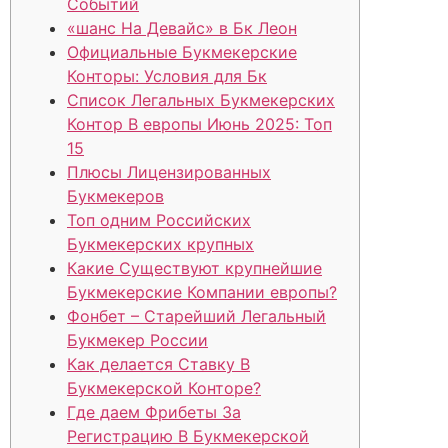
Событий
«шанс На Девайс» в Бк Леон
Официальные Букмекерские
Конторы: Условия для Бк
Список Легальных Букмекерских
Контор В европы Июнь 2025: Топ
15
Плюсы Лицензированных
Букмекеров
Топ одним Российских
Букмекерских крупных
Какие Существуют крупнейшие
Букмекерские Компании европы?
Фонбет – Старейший Легальный
Букмекер России
Как делается Ставку В
Букмекерской Конторе?
Где даем Фрибеты За
Регистрацию В Букмекерской