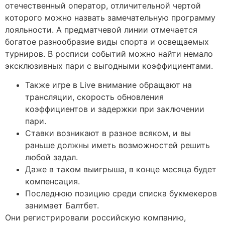
отечественный оператор, отличительной чертой
которого можно назвать замечательную программу
лояльности. А предматчевой линии отмечается
богатое разнообразие виды спорта и освещаемых
турниров. В росписи событий можно найти немало
эксклюзивных пари с выгодными коэффициентами.
Также игре в Live внимание обращают на
трансляции, скорость обновления
коэффициентов и задержки при заключении
пари.
Ставки возникают в разное всяком, и вы
раньше должны иметь возможностей решить
любой задал.
Даже в таком выигрыша, в конце месяца будет
компенсация.
Последнюю позицию среди списка букмекеров
занимает Балтбет.
Они регистрировали российскую компанию,