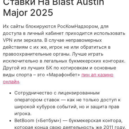
Ставки На Blast Austin
Major 2025
Их сайты блокируются РосКомНадзором, для
доступа в личный кабинет приходится использовать
VPN или зеркала. В случае неправомерных
действиям с их же, игрок не или обратиться в
правоохранительные органы. Лучше играть
исключительно в легальных букмекерских конторах.
Другой из лучших БК по котировкам и основные
виды спорта – это «Марафонбет»
пин ап казино
онлайн
.
Сотрудничество с лицензированным
оператором ставок — как не только доступ к
широкой кубуров событий, но и защита прав
игрока.
BetBoom («Бетбум») — букмекерская контора,
которая конца свою деятельность же 2011 году.