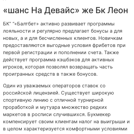
«шанс На Девайс» же Бк Леон
БК” “«Балтбет» активно развивает программы
лояльности и регулярно предлагает бонусы а для
новых, а и для бесчисленных клиентов. Новичкам
предоставляются выгодные условия фрибетов при
первой регистрации и пополнении счета. Также
действует программа кэшбэков для активных
игроков, которая позволял возвращать часть
проигранных средств в также бонусов.
Один из уважаемых операторов ставок со
российской лицензией. Существует широкую
спортивную линию с отличной турнирной
проработкой и мутуара множество редких
маркетов в росписи случившихся. Букмекер
компенсирует своим клиентам налог на выигрыши и
в целом характеризуется комфортными условиями