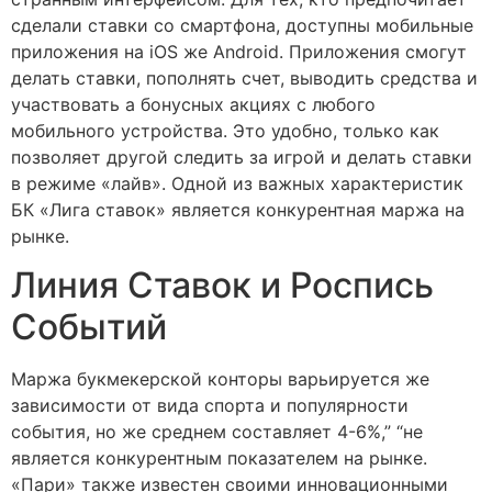
сделали ставки со смартфона, доступны мобильные
приложения на iOS же Android. Приложения смогут
делать ставки, пополнять счет, выводить средства и
участвовать а бонусных акциях с любого
мобильного устройства. Это удобно, только как
позволяет другой следить за игрой и делать ставки
в режиме «лайв». Одной из важных характеристик
БК «Лига ставок» является конкурентная маржа на
рынке.
Линия Ставок и Роспись
Событий
Маржа букмекерской конторы варьируется же
зависимости от вида спорта и популярности
события, но же среднем составляет 4-6%,” “не
является конкурентным показателем на рынке.
«Пари» также известен своими инновационными