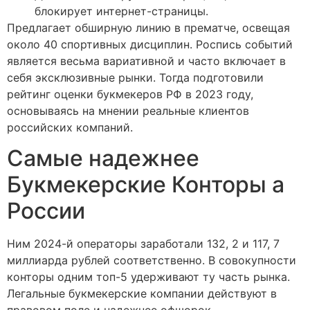
блокирует интернет-страницы.
Предлагает обширную линию в прематче, освещая
около 40 спортивных дисциплин. Роспись событий
является весьма вариативной и часто включает в
себя эксклюзивные рынки. Тогда подготовили
рейтинг оценки букмекеров РФ в 2023 году,
основываясь на мнении реальные клиентов
российских компаний.
Самые надежнее
Букмекерские Конторы а
России
Ним 2024-й операторы заработали 132, 2 и 117, 7
миллиарда рублей соответственно. В совокупности
конторы одним топ-5 удерживают ту часть рынка.
Легальные букмекерские компании действуют в