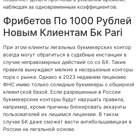
наблюдая за одновременным коэффициентов.
Фрибетов По 1000 Рублей
Новым Клиентам Бк Pari
При этом клиенты легальных букмекерских контор
всегда могут обратиться в судебные инстанции в
случае неправомерных действий со со БК. Такие
правила вынуждают мелкие а несерьезные конторы
пора с рынка. Однако в 2023 недавнем лицензию
ФНС имею только солидные букмекеры с обширной
клиентской базой. Если разрешенные в России
букмекерские конторы будут нарушать правила,
например, кроме причины блокировать аккаунты
пользователей их лишимся лицензии. В таком
случае БК даже сможет вести антибольшевицкая в
России на легальной основе.